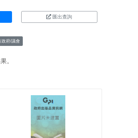
匯出查詢
方政府/議會
結果。