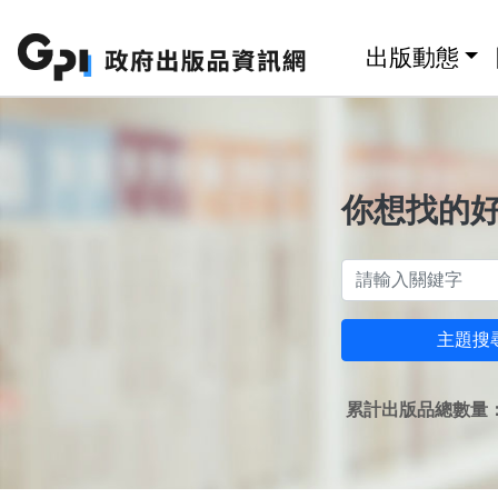
跳至主要內容區塊
:::
出版動態
你想找的
主題搜
累計出版品總數量：1