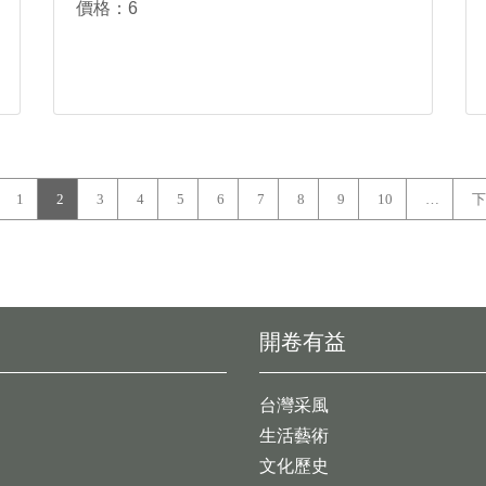
價格：6
1
2
3
4
5
6
7
8
9
10
…
下
開卷有益
台灣采風
生活藝術
文化歷史