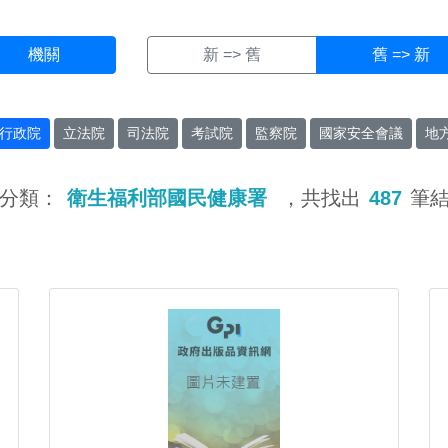
機關
新 => 舊
舊 => 新
行政院
立法院
司法院
考試院
監察院
國家安全會議
地
分類：
衛生福利部國民健康署
，共找出
487
筆