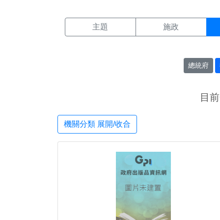
機關搜尋結果頁面
:::
主題
施政
總統府
目前
機關分類 展開/收合