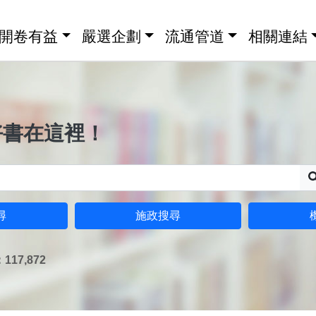
開卷有益
嚴選企劃
流通管道
相關連結
好書在這裡！
尋
施政搜尋
17,872