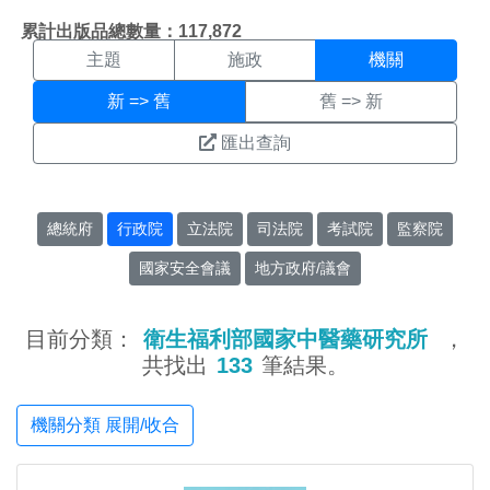
機關搜尋結果頁面
:::
累計出版品總數量：117,872
主題
施政
機關
新 => 舊
舊 => 新
匯出查詢
總統府
行政院
立法院
司法院
考試院
監察院
國家安全會議
地方政府/議會
目前分類：
衛生福利部國家中醫藥研究所
，
共找出
133
筆結果。
機關分類 展開/收合