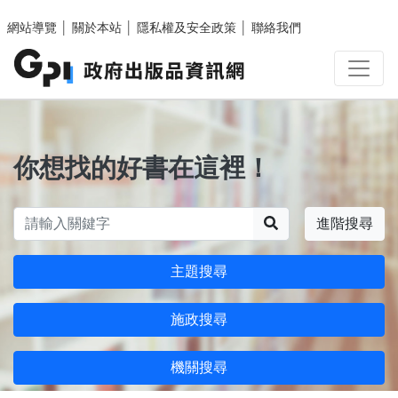
跳至主要內容區塊
網站導覽
│
關於本站
│
隱私權及安全政策
│
聯絡我們
你想找的好書在這裡！
搜尋
進階搜尋
主題搜尋
施政搜尋
機關搜尋