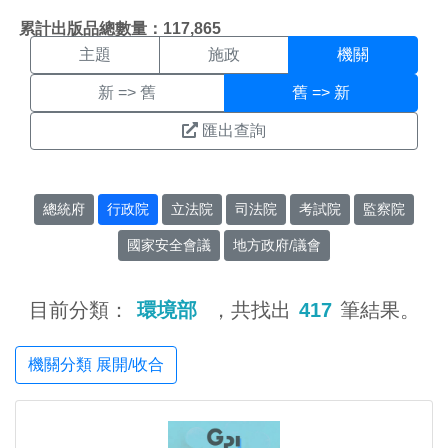
機關搜尋結果頁面
:::
累計出版品總數量：117,865
主題
施政
機關
新 => 舊
舊 => 新
匯出查詢
總統府
行政院
立法院
司法院
考試院
監察院
國家安全會議
地方政府/議會
目前分類：
環境部
，共找出
417
筆結果。
機關分類 展開/收合