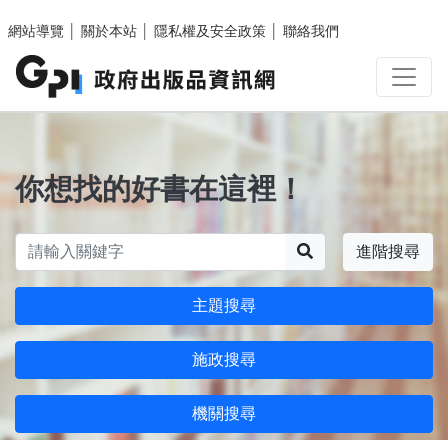
跳至主要內容區塊
網站導覽
│
關於本站
│
隱私權及安全政策
│
聯絡我們
你想找的好書在這裡！
搜尋
進階搜尋
主題搜尋
施政搜尋
機關搜尋