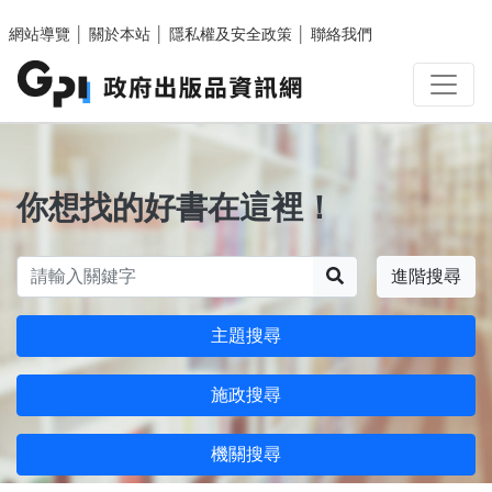
跳至主要內容區塊
網站導覽
│
關於本站
│
隱私權及安全政策
│
聯絡我們
你想找的好書在這裡！
搜尋
進階搜尋
主題搜尋
施政搜尋
機關搜尋