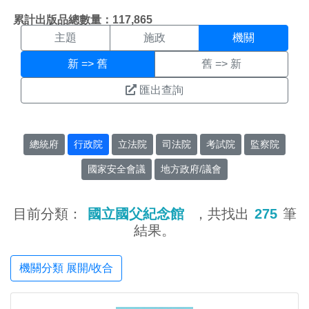
機關搜尋結果頁面
:::
累計出版品總數量：117,865
主題
施政
機關
新 => 舊
舊 => 新
匯出查詢
總統府
行政院
立法院
司法院
考試院
監察院
國家安全會議
地方政府/議會
目前分類：
國立國父紀念館
，共找出
275
筆
結果。
機關分類 展開/收合