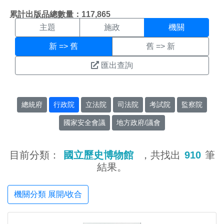
機關搜尋結果頁面
:::
累計出版品總數量：117,865
主題
施政
機關
新 => 舊
舊 => 新
匯出查詢
總統府
行政院
立法院
司法院
考試院
監察院
國家安全會議
地方政府/議會
目前分類：
國立歷史博物館
，共找出
910
筆
結果。
機關分類 展開/收合