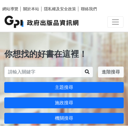
跳至主要內容區塊
網站導覽
│
關於本站
│
隱私權及安全政策
│
聯絡我們
你想找的好書在這裡！
搜尋
進階搜尋
主題搜尋
施政搜尋
機關搜尋