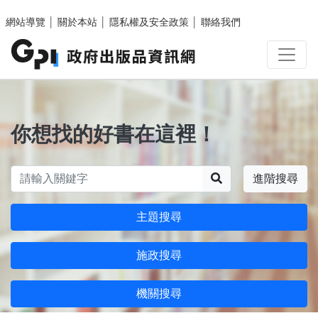
跳至主要內容區塊
網站導覽
│
關於本站
│
隱私權及安全政策
│
聯絡我們
你想找的好書在這裡！
搜尋
進階搜尋
主題搜尋
施政搜尋
機關搜尋