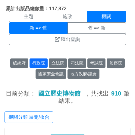
機關搜尋結果頁面
:::
累計出版品總數量：117,872
主題
施政
機關
新 => 舊
舊 => 新
匯出查詢
總統府
行政院
立法院
司法院
考試院
監察院
國家安全會議
地方政府/議會
目前分類：
國立歷史博物館
，共找出
910
筆
結果。
機關分類 展開/收合