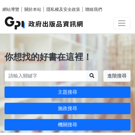
跳至主要內容區塊
網站導覽
│
關於本站
│
隱私權及安全政策
│
聯絡我們
你想找的好書在這裡！
搜尋
進階搜尋
主題搜尋
施政搜尋
機關搜尋