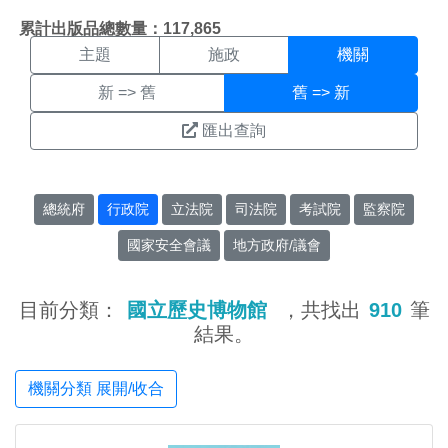
機關搜尋結果頁面
:::
累計出版品總數量：117,865
主題
施政
機關
新 => 舊
舊 => 新
匯出查詢
總統府
行政院
立法院
司法院
考試院
監察院
國家安全會議
地方政府/議會
目前分類：
國立歷史博物館
，共找出
910
筆
結果。
機關分類 展開/收合