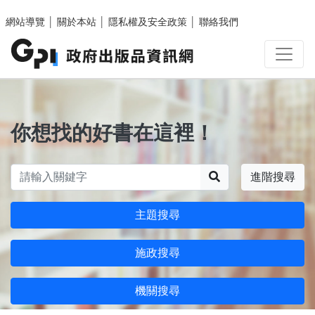
跳至主要內容區塊
網站導覽
│
關於本站
│
隱私權及安全政策
│
聯絡我們
你想找的好書在這裡！
搜尋
進階搜尋
主題搜尋
施政搜尋
機關搜尋