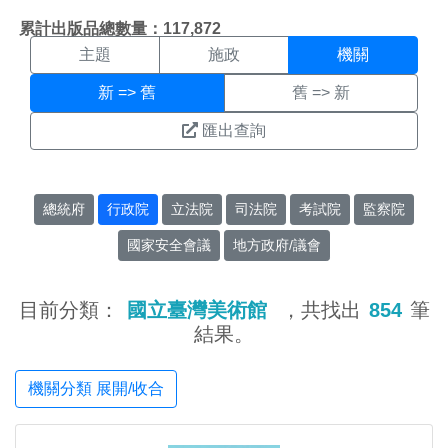
機關搜尋結果頁面
:::
累計出版品總數量：117,872
主題
施政
機關
新 => 舊
舊 => 新
匯出查詢
總統府
行政院
立法院
司法院
考試院
監察院
國家安全會議
地方政府/議會
目前分類：
國立臺灣美術館
，共找出
854
筆
結果。
機關分類 展開/收合