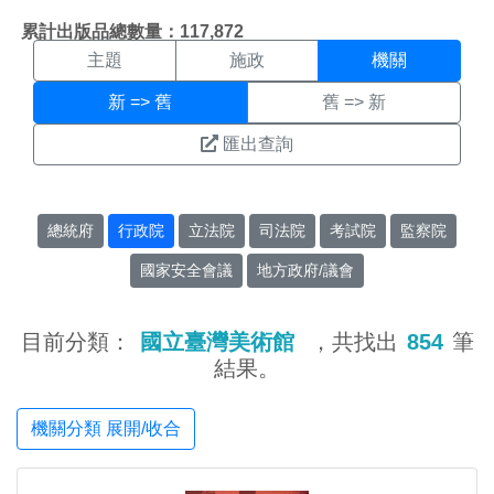
機關搜尋結果頁面
:::
累計出版品總數量：117,872
主題
施政
機關
新 => 舊
舊 => 新
匯出查詢
總統府
行政院
立法院
司法院
考試院
監察院
國家安全會議
地方政府/議會
目前分類：
國立臺灣美術館
，共找出
854
筆
結果。
機關分類 展開/收合