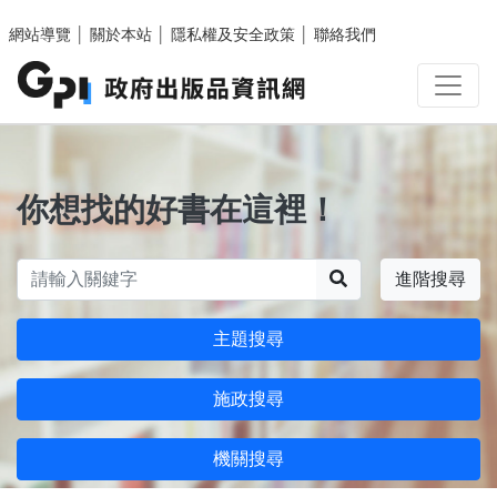
跳至主要內容區塊
網站導覽
│
關於本站
│
隱私權及安全政策
│
聯絡我們
你想找的好書在這裡！
搜尋
進階搜尋
主題搜尋
施政搜尋
機關搜尋