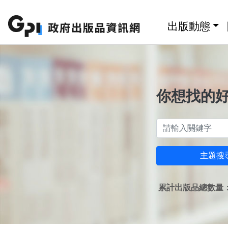
跳至主要內容區塊
:::
出版動態
你想找的
主題搜
累計出版品總數量：1