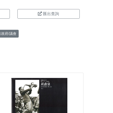
匯出查詢
方政府/議會
。