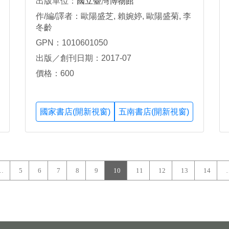
出版單位：
國立臺灣博物館
作/編/譯者：歐陽盛芝, 賴婉婷, 歐陽盛菊, 李
冬齡
GPN：1010601050
出版／創刊日期：2017-07
價格：600
國家書店(開新視窗)
五南書店(開新視窗)
…
5
6
7
8
9
10
11
12
13
14