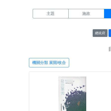
機關搜尋結果頁面
:::
主題
施政
總統府
機關分類 展開/收合