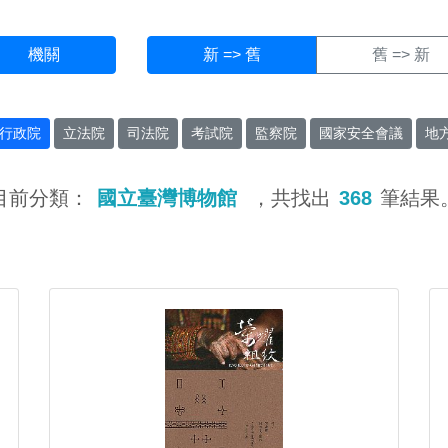
機關
新 => 舊
舊 => 新
行政院
立法院
司法院
考試院
監察院
國家安全會議
地
目前分類：
國立臺灣博物館
，共找出
368
筆結果