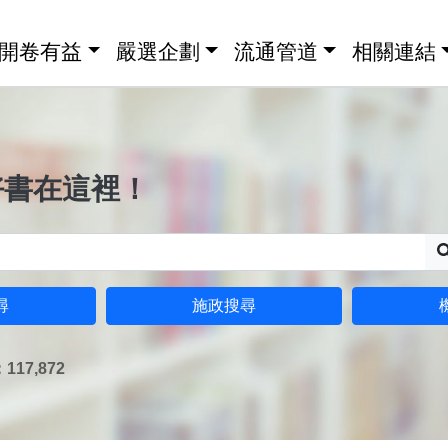
開卷有益
嚴選企劃
流通管道
相關連結
好書在這裡！
尋
施政搜尋
17,872