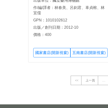
出版單位：
國立臺灣博物館
作/編/譯者：林春美、呂釗君、辜貞榕、林
宜儒
GPN：1010102612
出版／創刊日期：2012-10
價格：400
國家書店(開新視窗)
五南書店(開新視窗)
<<
上一頁
…