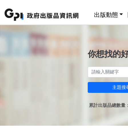
跳至主要內容區塊
:::
出版動態
你想找的
主題搜
累計出版品總數量：1