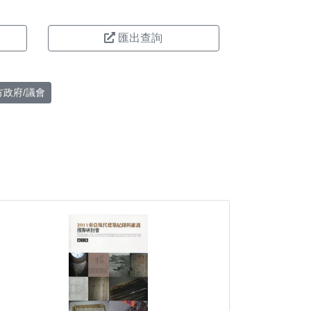
匯出查詢
方政府/議會
。