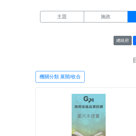
機關搜尋結果頁面
:::
主題
施政
總統府
機關分類 展開/收合