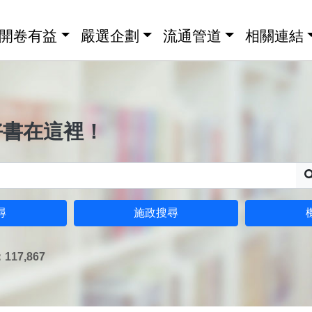
開卷有益
嚴選企劃
流通管道
相關連結
好書在這裡！
尋
施政搜尋
17,867