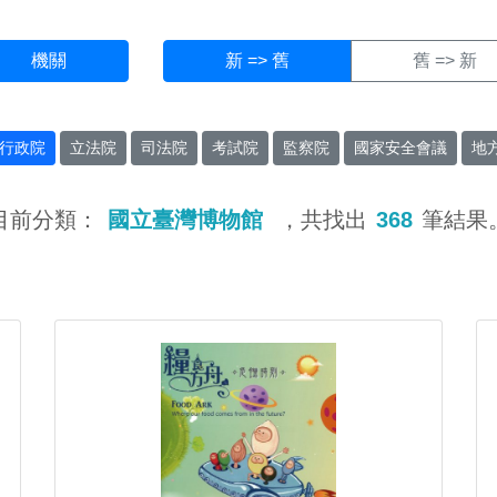
機關
新 => 舊
舊 => 新
行政院
立法院
司法院
考試院
監察院
國家安全會議
地
目前分類：
國立臺灣博物館
，共找出
368
筆結果