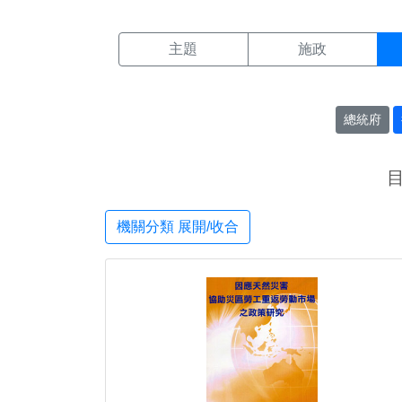
機關搜尋結果頁面
:::
主題
施政
總統府
機關分類 展開/收合