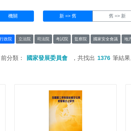
機關
新 => 舊
舊 => 新
行政院
立法院
司法院
考試院
監察院
國家安全會議
地
目前分類：
國家發展委員會
，共找出
1376
筆結果