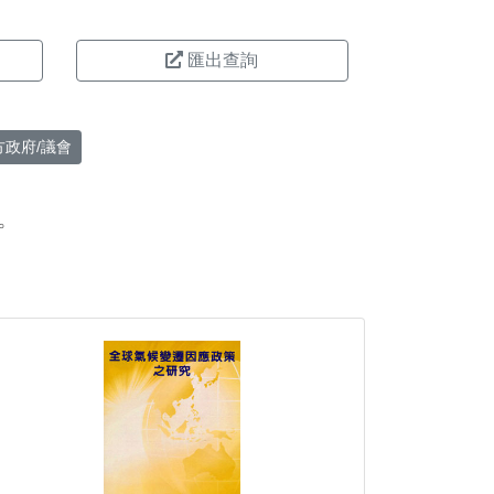
匯出查詢
方政府/議會
。