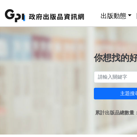
跳至主要內容區塊
:::
出版動態
你想找的
主題搜
累計出版品總數量：1