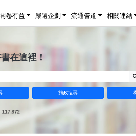
開卷有益
嚴選企劃
流通管道
相關連結
好書在這裡！
尋
施政搜尋
17,872