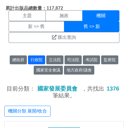
機關搜尋結果頁面
:::
累計出版品總數量：117,872
主題
施政
機關
新 => 舊
舊 => 新
匯出查詢
總統府
行政院
立法院
司法院
考試院
監察院
國家安全會議
地方政府/議會
目前分類：
國家發展委員會
，共找出
1376
筆結果。
機關分類 展開/收合