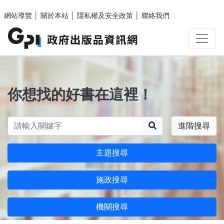
跳至主要內容區塊
網站導覽
│
關於本站
│
隱私權及安全政策
│
聯絡我們
你想找的好書在這裡！
搜尋
進階搜尋
主題搜尋
施政搜尋
機關搜尋