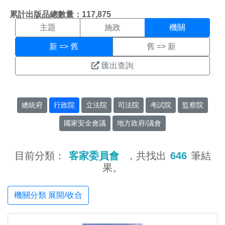
機關搜尋結果頁面
:::
累計出版品總數量：117,875
主題
施政
機關
新 => 舊
舊 => 新
匯出查詢
總統府
行政院
立法院
司法院
考試院
監察院
國家安全會議
地方政府/議會
目前分類：
客家委員會
，共找出
646
筆結
果。
機關分類 展開/收合