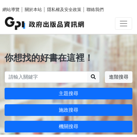
跳至主要內容區塊
網站導覽
│
關於本站
│
隱私權及安全政策
│
聯絡我們
你想找的好書在這裡！
搜尋
進階搜尋
主題搜尋
施政搜尋
機關搜尋