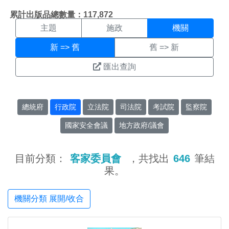
機關搜尋結果頁面
:::
累計出版品總數量：117,872
主題
施政
機關
新 => 舊
舊 => 新
匯出查詢
總統府
行政院
立法院
司法院
考試院
監察院
國家安全會議
地方政府/議會
目前分類：
客家委員會
，共找出
646
筆結
果。
機關分類 展開/收合