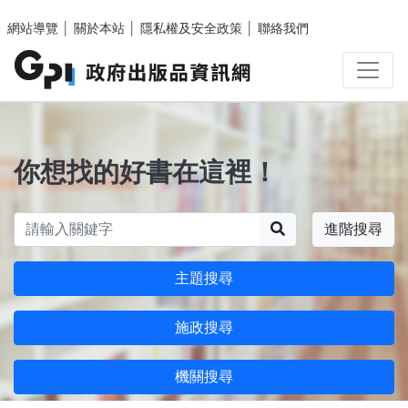
跳至主要內容區塊
網站導覽
│
關於本站
│
隱私權及安全政策
│
聯絡我們
你想找的好書在這裡！
搜尋
進階搜尋
主題搜尋
施政搜尋
機關搜尋