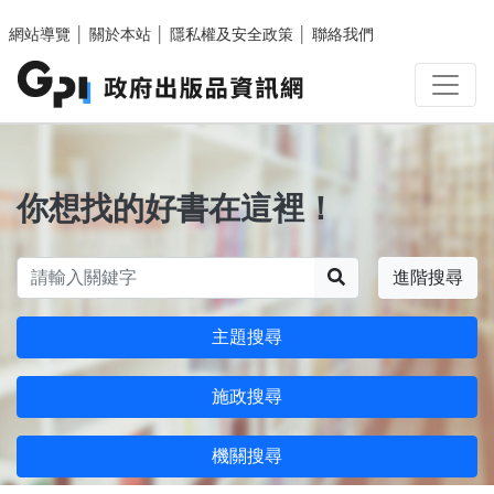
跳至主要內容區塊
網站導覽
│
關於本站
│
隱私權及安全政策
│
聯絡我們
你想找的好書在這裡！
搜尋
進階搜尋
主題搜尋
施政搜尋
機關搜尋