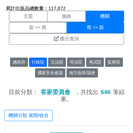
機關搜尋結果頁面
:::
累計出版品總數量：117,872
主題
施政
機關
新 => 舊
舊 => 新
匯出查詢
總統府
行政院
立法院
司法院
考試院
監察院
國家安全會議
地方政府/議會
目前分類：
客家委員會
，共找出
646
筆結
果。
機關分類 展開/收合