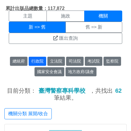
機關搜尋結果頁面
:::
累計出版品總數量：117,872
主題
施政
機關
新 => 舊
舊 => 新
匯出查詢
總統府
行政院
立法院
司法院
考試院
監察院
國家安全會議
地方政府/議會
目前分類：
臺灣警察專科學校
，共找出
62
筆結果。
機關分類 展開/收合