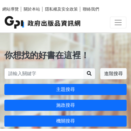
跳至主要內容區塊
網站導覽
│
關於本站
│
隱私權及安全政策
│
聯絡我們
你想找的好書在這裡！
搜尋
進階搜尋
主題搜尋
施政搜尋
機關搜尋