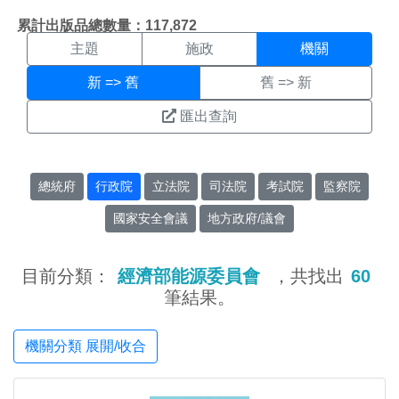
機關搜尋結果頁面
:::
累計出版品總數量：117,872
主題
施政
機關
新 => 舊
舊 => 新
匯出查詢
總統府
行政院
立法院
司法院
考試院
監察院
國家安全會議
地方政府/議會
目前分類：
經濟部能源委員會
，共找出
60
筆結果。
機關分類 展開/收合