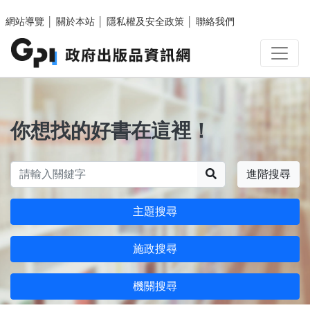
跳至主要內容區塊
網站導覽
│
關於本站
│
隱私權及安全政策
│
聯絡我們
你想找的好書在這裡！
搜尋
進階搜尋
主題搜尋
施政搜尋
機關搜尋