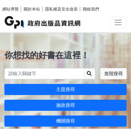
跳至主要內容區塊
網站導覽
│
關於本站
│
隱私權及安全政策
│
聯絡我們
你想找的好書在這裡！
搜尋
進階搜尋
主題搜尋
施政搜尋
機關搜尋