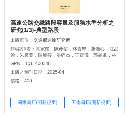
高速公路交織路段容量及服務水準分析之
研究(1/3)-典型路段
出版單位：
交通部運輸研究所
作/編/譯者：黃家耀，陳彥佑，林貴璽，蕭惟心，江品
翰，朱彥蓁，陳毓芬，洪廷杰，王寶儀，郭品夆，林
佳萱，張舜淵，呂怡青，歐陽恬恬，洪瑋鍾
GPN：1011400348
出版／創刊日期：2025-04
價格：400
國家書店(開新視窗)
五南書店(開新視窗)