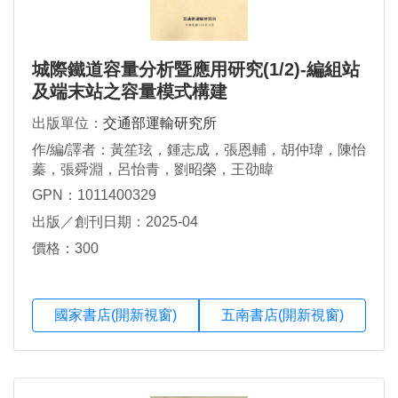
城際鐵道容量分析暨應用研究(1/2)-編組站
及端末站之容量模式構建
出版單位：
交通部運輸研究所
作/編/譯者：黃笙玹，鍾志成，張恩輔，胡仲瑋，陳怡
蓁，張舜淵，呂怡青，劉昭榮，王劭暐
GPN：1011400329
出版／創刊日期：2025-04
價格：300
國家書店(開新視窗)
五南書店(開新視窗)