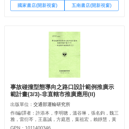
國家書店(開新視窗)
五南書店(開新視窗)
事故碰撞型態導向之路口設計範例推廣示
範計畫(3/3)-非直轄市推廣應用(II)
出版單位：
交通部運輸研究所
作/編/譯者：許添本，李明聰，溫谷琳，張名鈞，魏三
雅，雷衍芩，王嘉誠，方庭恩，葉祖宏，賴靜慧，黃
明正，孔垂昌
GPN：1011400346