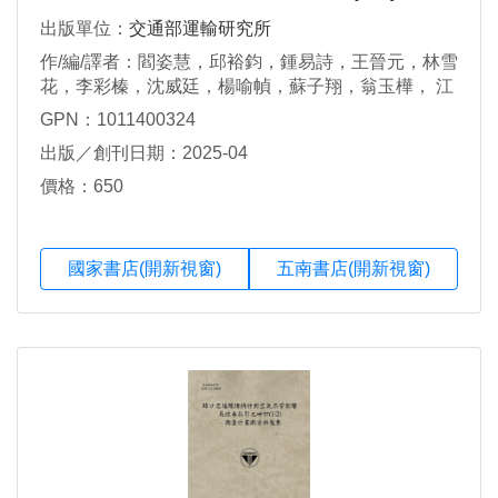
成本與營運績效探討
出版單位：
交通部運輸研究所
作/編/譯者：閻姿慧，邱裕鈞，鍾易詩，王晉元，林雪
花，李彩榛，沈威廷，楊喻幀，蘇子翔，翁玉樺， 江
昱昕，葉家榮，謝碩真，陳其華，廖謹志，白宇妏
GPN：1011400324
出版／創刊日期：2025-04
價格：650
國家書店(開新視窗)
五南書店(開新視窗)