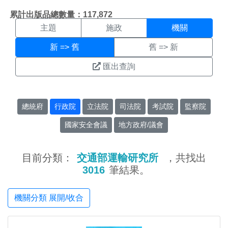
機關搜尋結果頁面
:::
累計出版品總數量：117,872
主題
施政
機關
新 => 舊
舊 => 新
匯出查詢
總統府
行政院
立法院
司法院
考試院
監察院
國家安全會議
地方政府/議會
目前分類：
交通部運輸研究所
，共找出
3016
筆結果。
機關分類 展開/收合