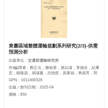
東臺區域整體運輸規劃系列研究(2/3)-供需
預測分析
出版單位：
交通部運輸研究所
作/編/譯者：鄭正元，陳柏君，孫以濬，李德全，紀秉
宏，鄔振昌，胡璿蕙，呂悅慈，吳家禎，車函芳，郭
鈺璇，賴家偉，蔡京津，郭銘倫，顏郁慈，張舜淵，
GPN：1011400326
呂怡青，王劭暐
出版／創刊日期：2025-04
價格：850