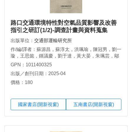
路口交通環境特性對空氣品質影響及改善
指引之研訂(1/2)-調查計畫與資料蒐集
出版單位：
交通部運輸研究所
作/編/譯者：蘇源昌，蘇淳太，洪珮瑜，陳冠男，劉一
璇，王思懿，鍾議慶，劉于達，黃大晏，朱珮芸，鄔
德傳，黃士騰，楊家銘
GPN：1011400325
出版／創刊日期：2025-04
價格：180
國家書店(開新視窗)
五南書店(開新視窗)