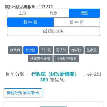
機關搜尋結果頁面
:::
累計出版品總數量：117,872
主題
施政
機關
新 => 舊
舊 => 新
匯出查詢
總統府
行政院
立法院
司法院
考試院
監察院
國家安全會議
地方政府/議會
目前分類：
行政院（組改新機關）
，共找出
369
筆結果。
機關分類 展開/收合