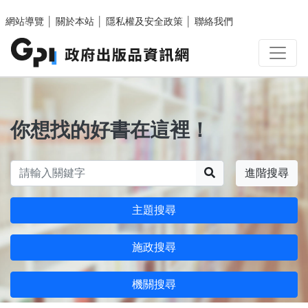
跳至主要內容區塊
網站導覽
│
關於本站
│
隱私權及安全政策
│
聯絡我們
你想找的好書在這裡！
搜尋
進階搜尋
主題搜尋
施政搜尋
機關搜尋