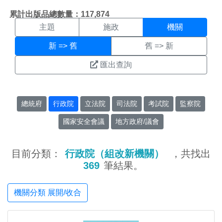
機關搜尋結果頁面
:::
累計出版品總數量：117,874
主題
施政
機關
新 => 舊
舊 => 新
匯出查詢
總統府
行政院
立法院
司法院
考試院
監察院
國家安全會議
地方政府/議會
目前分類：
行政院（組改新機關）
，共找出
369
筆結果。
機關分類 展開/收合