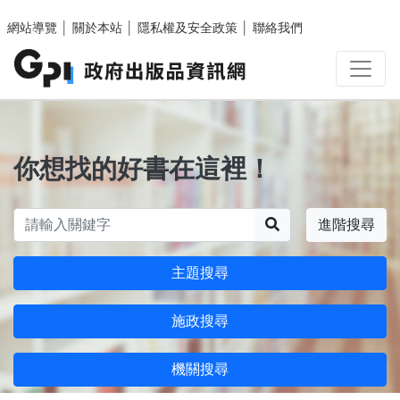
跳至主要內容區塊
網站導覽
│
關於本站
│
隱私權及安全政策
│
聯絡我們
你想找的好書在這裡！
搜尋
進階搜尋
主題搜尋
施政搜尋
機關搜尋