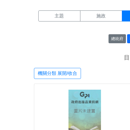
機關搜尋結果頁面
:::
主題
施政
總統府
目
機關分類 展開/收合