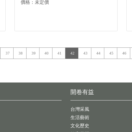
價格：未定價
37
38
39
40
41
42
43
44
45
46
開卷有益
台灣采風
生活藝術
文化歷史