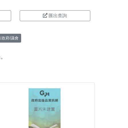
匯出查詢
方政府/議會
果。