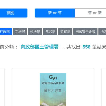
機關
新 => 舊
舊 => 新
行政院
立法院
司法院
考試院
監察院
國家安全會議
地
前分類：
內政部國土管理署
，共找出
556
筆結