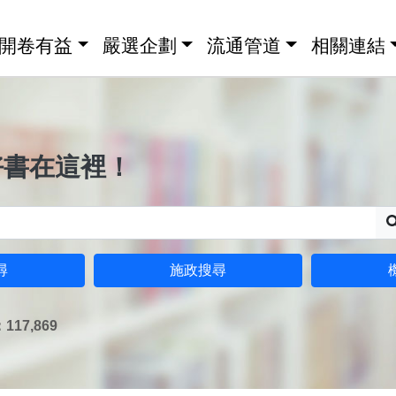
開卷有益
嚴選企劃
流通管道
相關連結
好書在這裡！
尋
施政搜尋
17,869