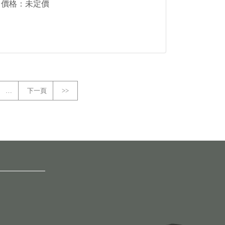
價格：未定價
…
下一頁
>>