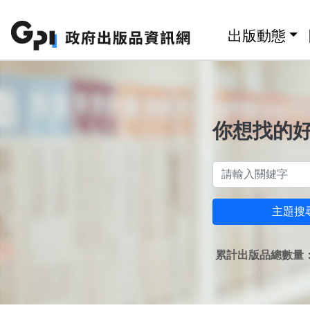
跳至主要內容區塊
:::
出版動態
你想找的
主題搜
累計出版品總數量：1