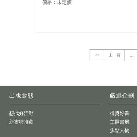
價格：未定價
<<
上一頁
…
出版動態
嚴選企劃
想找好活動
得獎好書
新書特推薦
主題書展
焦點人物