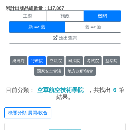
機關搜尋結果頁面
:::
累計出版品總數量：117,867
主題
施政
機關
新 => 舊
舊 => 新
匯出查詢
總統府
行政院
立法院
司法院
考試院
監察院
國家安全會議
地方政府/議會
目前分類：
空軍航空技術學院
，共找出
6
筆
結果。
機關分類 展開/收合