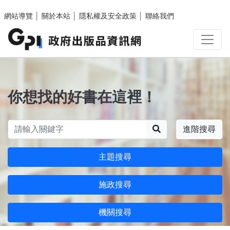
跳至主要內容區塊
網站導覽
│
關於本站
│
隱私權及安全政策
│
聯絡我們
你想找的好書在這裡！
搜尋
進階搜尋
主題搜尋
施政搜尋
機關搜尋