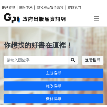
跳至主要內容區塊
網站導覽
│
關於本站
│
隱私權及安全政策
│
聯絡我們
你想找的好書在這裡！
搜尋
進階搜尋
主題搜尋
施政搜尋
機關搜尋