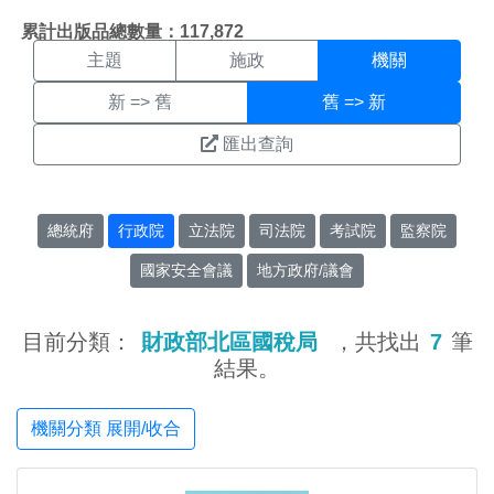
機關搜尋結果頁面
:::
累計出版品總數量：117,872
主題
施政
機關
新 => 舊
舊 => 新
匯出查詢
總統府
行政院
立法院
司法院
考試院
監察院
國家安全會議
地方政府/議會
目前分類：
財政部北區國稅局
，共找出
7
筆
結果。
機關分類 展開/收合