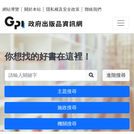
跳至主要內容區塊
網站導覽
│
關於本站
│
隱私權及安全政策
│
聯絡我們
你想找的好書在這裡！
搜尋
進階搜尋
主題搜尋
施政搜尋
機關搜尋