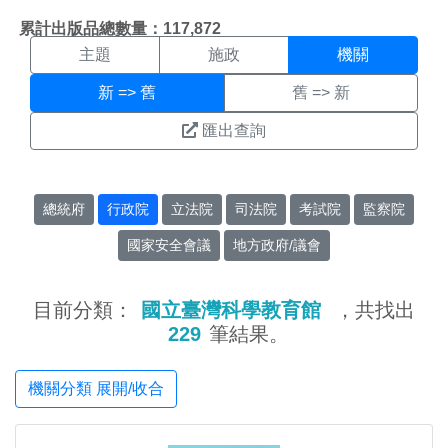
機關搜尋結果頁面
:::
累計出版品總數量：117,872
主題
施政
機關
新 => 舊
舊 => 新
匯出查詢
總統府
行政院
立法院
司法院
考試院
監察院
國家安全會議
地方政府/議會
目前分類：
國立臺灣科學教育館
，共找出
229
筆結果。
機關分類 展開/收合