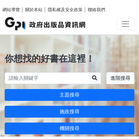
跳至主要內容區塊
網站導覽
│
關於本站
│
隱私權及安全政策
│
聯絡我們
你想找的好書在這裡！
搜尋
進階搜尋
主題搜尋
施政搜尋
機關搜尋