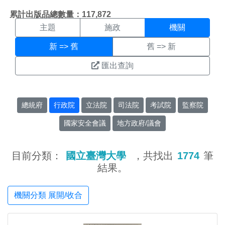
機關搜尋結果頁面
:::
累計出版品總數量：117,872
主題
施政
機關
新 => 舊
舊 => 新
匯出查詢
總統府
行政院
立法院
司法院
考試院
監察院
國家安全會議
地方政府/議會
目前分類：
國立臺灣大學
，共找出
1774
筆
結果。
機關分類 展開/收合