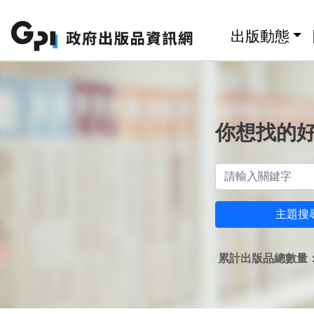
跳至主要內容區塊
:::
出版動態
你想找的
主題搜
累計出版品總數量：1