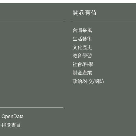
開卷有益
台灣采風
生活藝術
文化歷史
教育學習
社會/科學
財金產業
政治/外交/國防
OpenData
得獎書目