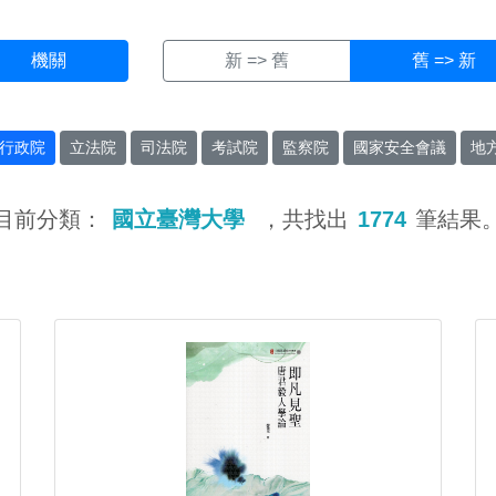
機關
新 => 舊
舊 => 新
行政院
立法院
司法院
考試院
監察院
國家安全會議
地
目前分類：
國立臺灣大學
，共找出
1774
筆結果