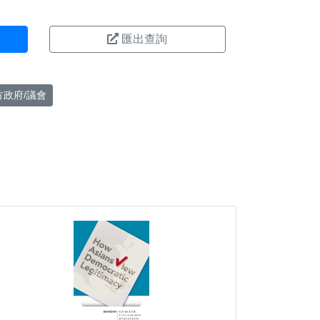
匯出查詢
方政府/議會
。