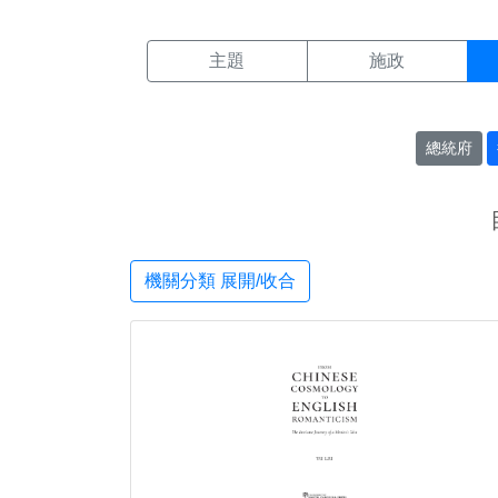
機關搜尋結果頁面
:::
主題
施政
總統府
機關分類 展開/收合