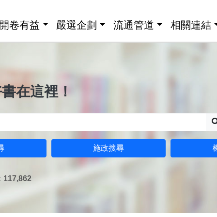
開卷有益
嚴選企劃
流通管道
相關連結
好書在這裡！
尋
施政搜尋
17,862