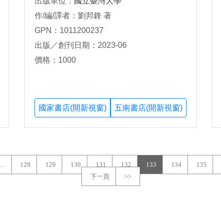
出版單位：
國立臺灣大學
作/編/譯者：劉邦鋒 著
GPN：1011200237
出版／創刊日期：2023-06
價格：1000
國家書店(開新視窗)
五南書店(開新視窗)
…
128
129
130
131
132
133
134
135
下一頁
>>