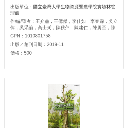
出版單位：
國立臺灣大學生物資源暨農學院實驗林管
理處
作/編/譯者：王介鼎，王億傑，李佳如，李春霖，吳立
偉，吳采諭，高士弼，陳秋萍，陳建仁，陳勇至，陳
陽發，陳潔音，郭福麟，游崇瑋，莊閔傑，黃憶汝，
GPN：1010801758
葉永廉，葉信廷，楊智凱，鄭森松，衛強，劉廷彥，
出版／創刊日期：2019-11
劉威廷，蕭文偉，賴彥任，鍾立展
價格：500