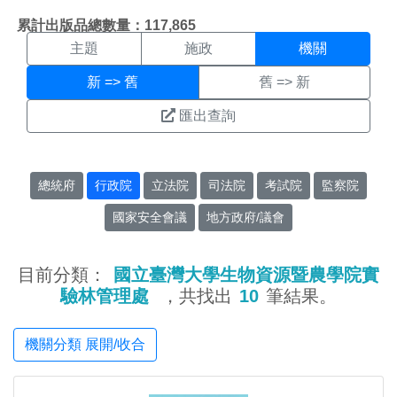
機關搜尋結果頁面
:::
累計出版品總數量：117,865
主題
施政
機關
新 => 舊
舊 => 新
匯出查詢
總統府
行政院
立法院
司法院
考試院
監察院
國家安全會議
地方政府/議會
目前分類：
國立臺灣大學生物資源暨農學院實
驗林管理處
，共找出
10
筆結果。
機關分類 展開/收合