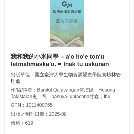
我和我的小米同學 = a'o ho'e ton'u
letmahmʉskʉ'u. = Inak tu uskunan
maduh.
出版單位：
國立臺灣大學生物資源暨農學院實驗林管
理處
作/編/譯者：Banitul Qalavangan何泫憶，Husung
Takistalan史二帝，pasuya·luhiacana甘鑫，Ibu
Qalavangan何懿，Sani Takiscibanan史宇恩,
GPN：1011400765
apu’u·luhiacana甘芷榕，Aping Taiscukan馬璽安，
出版／創刊日期：2025-08
paicʉ·teneoana司安君，maljeveljev demaljalat鄭祥
翠圖文作
價格：619