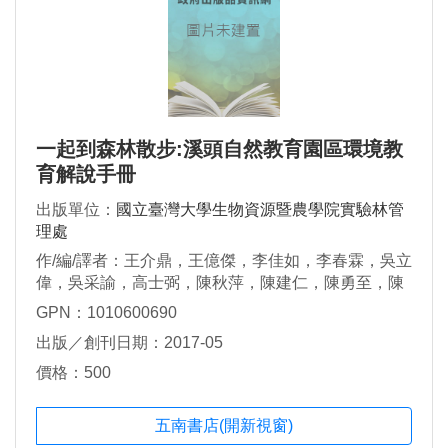
一起到森林散步:溪頭自然教育園區環境教
育解說手冊
出版單位：
國立臺灣大學生物資源暨農學院實驗林管
理處
作/編/譯者：王介鼎，王億傑，李佳如，李春霖，吳立
偉，吳采諭，高士弼，陳秋萍，陳建仁，陳勇至，陳
陽發，陳潔音，郭福麟，游崇瑋，莊閔傑，黃憶汝，
GPN：1010600690
葉永廉，葉信廷，楊智凱，鄭森松，衛強，劉廷彥，
出版／創刊日期：2017-05
劉威廷，蕭文偉，賴彥任，鍾立展
價格：500
五南書店(開新視窗)