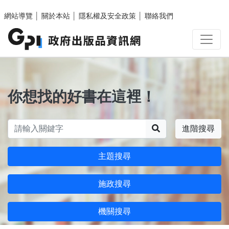
跳至主要內容區塊
網站導覽
│
關於本站
│
隱私權及安全政策
│
聯絡我們
你想找的好書在這裡！
搜尋
進階搜尋
主題搜尋
施政搜尋
機關搜尋