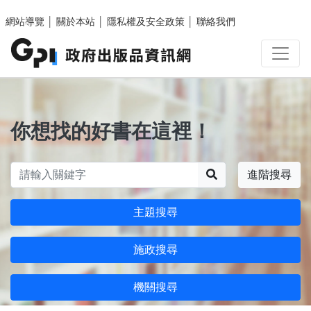
跳至主要內容區塊
網站導覽
│
關於本站
│
隱私權及安全政策
│
聯絡我們
你想找的好書在這裡！
搜尋
進階搜尋
主題搜尋
施政搜尋
機關搜尋