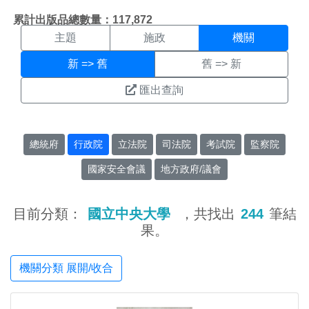
機關搜尋結果頁面
:::
累計出版品總數量：117,872
主題
施政
機關
新 => 舊
舊 => 新
匯出查詢
總統府
行政院
立法院
司法院
考試院
監察院
國家安全會議
地方政府/議會
目前分類：
國立中央大學
，共找出
244
筆結
果。
機關分類 展開/收合