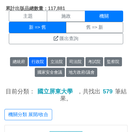
機關搜尋結果頁面
:::
累計出版品總數量：117,881
主題
施政
機關
新 => 舊
舊 => 新
匯出查詢
總統府
行政院
立法院
司法院
考試院
監察院
國家安全會議
地方政府/議會
目前分類：
國立屏東大學
，共找出
579
筆結
果。
機關分類 展開/收合