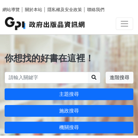
跳至主要內容區塊
網站導覽
│
關於本站
│
隱私權及安全政策
│
聯絡我們
你想找的好書在這裡！
搜尋
進階搜尋
主題搜尋
施政搜尋
機關搜尋