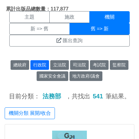
機關搜尋結果頁面
:::
累計出版品總數量：117,877
主題
施政
機關
新 => 舊
舊 => 新
匯出查詢
總統府
行政院
立法院
司法院
考試院
監察院
國家安全會議
地方政府/議會
目前分類：
法務部
，共找出
541
筆結果。
機關分類 展開/收合