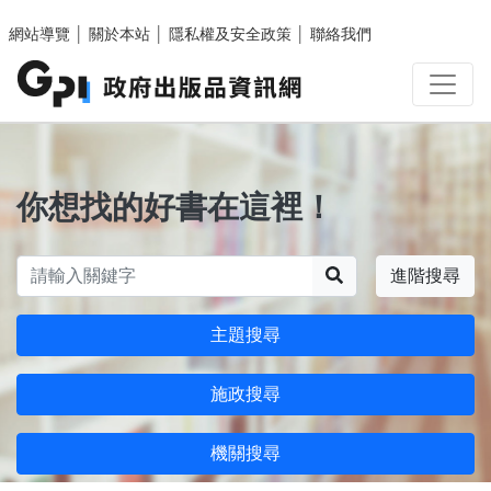
跳至主要內容區塊
網站導覽
│
關於本站
│
隱私權及安全政策
│
聯絡我們
你想找的好書在這裡！
搜尋
進階搜尋
主題搜尋
施政搜尋
機關搜尋