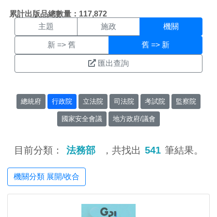
機關搜尋結果頁面
:::
累計出版品總數量：117,872
主題
施政
機關
新 => 舊
舊 => 新
匯出查詢
總統府
行政院
立法院
司法院
考試院
監察院
國家安全會議
地方政府/議會
目前分類：
法務部
，共找出
541
筆結果。
機關分類 展開/收合