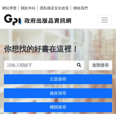
跳至主要內容區塊
網站導覽
│
關於本站
│
隱私權及安全政策
│
聯絡我們
你想找的好書在這裡！
搜尋
進階搜尋
主題搜尋
施政搜尋
機關搜尋