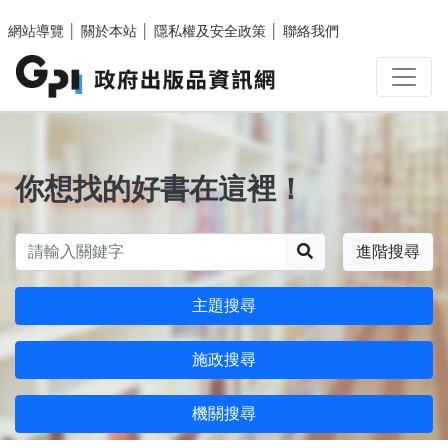
跳至主要內容區塊
網站導覽
│
關於本站
│
隱私權及安全政策
│
聯絡我們
你想找的好書在這裡！
搜尋
進階搜尋
主題搜尋
施政搜尋
機關搜尋