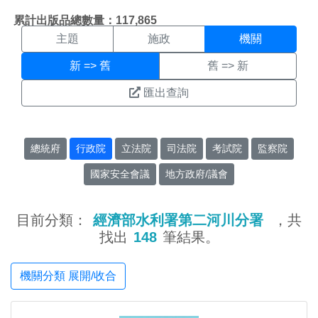
機關搜尋結果頁面
:::
累計出版品總數量：117,865
主題
施政
機關
新 => 舊
舊 => 新
匯出查詢
總統府
行政院
立法院
司法院
考試院
監察院
國家安全會議
地方政府/議會
目前分類：
經濟部水利署第二河川分署
，共
找出
148
筆結果。
機關分類 展開/收合