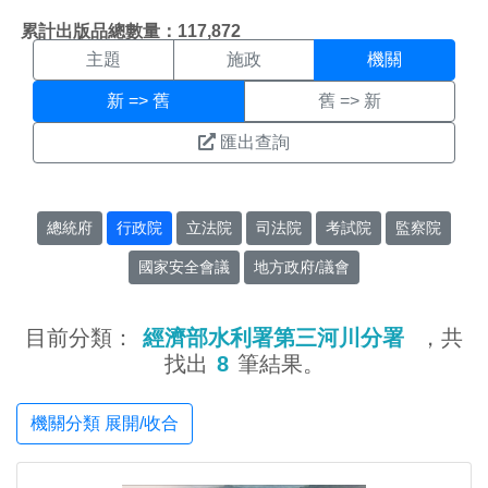
機關搜尋結果頁面
:::
累計出版品總數量：117,872
主題
施政
機關
新 => 舊
舊 => 新
匯出查詢
總統府
行政院
立法院
司法院
考試院
監察院
國家安全會議
地方政府/議會
目前分類：
經濟部水利署第三河川分署
，共
找出
8
筆結果。
機關分類 展開/收合