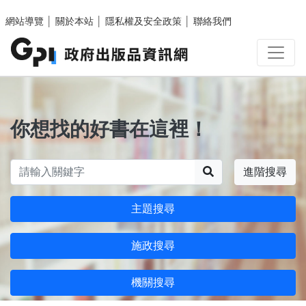
跳至主要內容區塊
網站導覽
│
關於本站
│
隱私權及安全政策
│
聯絡我們
你想找的好書在這裡！
搜尋
進階搜尋
主題搜尋
施政搜尋
機關搜尋