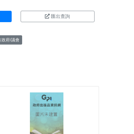
匯出查詢
方政府/議會