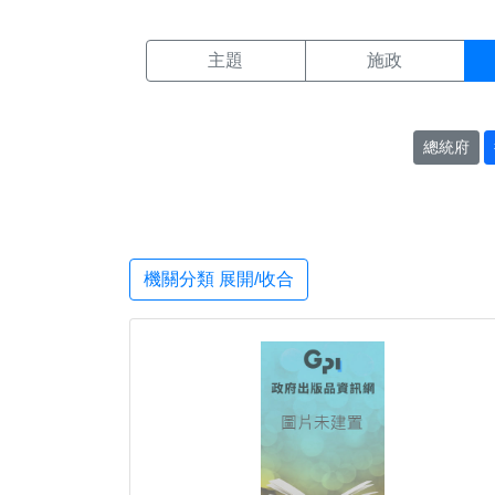
機關搜尋結果頁面
:::
主題
施政
總統府
機關分類 展開/收合