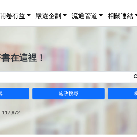
開卷有益
嚴選企劃
流通管道
相關連結
好書在這裡！
尋
施政搜尋
17,872