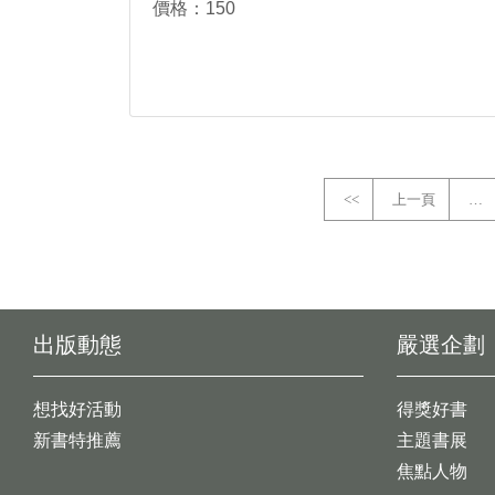
價格：150
<<
上一頁
…
出版動態
嚴選企劃
想找好活動
得獎好書
新書特推薦
主題書展
焦點人物