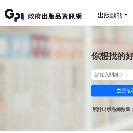
跳至主要內容區塊
:::
出版動態
你想找的
主題搜
累計出版品總數量：1