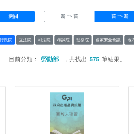
機關
新 => 舊
舊 => 新
行政院
立法院
司法院
考試院
監察院
國家安全會議
地
目前分類：
勞動部
，共找出
575
筆結果。