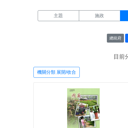
機關搜尋結果頁面
:::
主題
施政
總統府
目前
機關分類 展開/收合