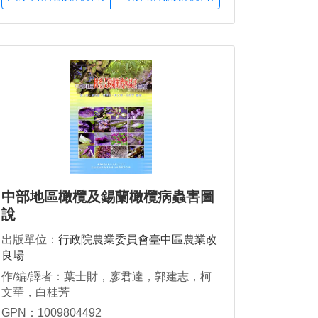
中部地區橄欖及錫蘭橄欖病蟲害圖
說
出版單位：
行政院農業委員會臺中區農業改
良場
作/編/譯者：葉士財，廖君達，郭建志，柯
文華，白桂芳
GPN：1009804492