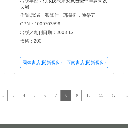
出版單位：
行政院農業委員會臺中區農業改
良場
作/編/譯者：張隆仁，郭肇凱，陳榮五
GPN：1009703598
出版／創刊日期：2008-12
價格：200
國家書店(開新視窗)
五南書店(開新視窗)
…
3
4
5
6
7
8
9
10
11
12
…