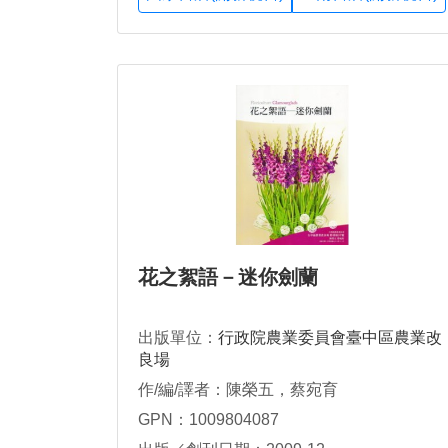
花之絮語－迷你劍蘭
出版單位：
行政院農業委員會臺中區農業改
良場
作/編/譯者：陳榮五，蔡宛育
GPN：1009804087