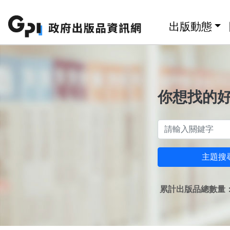
跳至主要內容區塊
:::
出版動態
你想找的
主題搜
累計出版品總數量：1