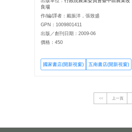
出版單位：
行政院農業委員會臺中區農業改
良場
作/編/譯者：戴振洋，張致盛
GPN：1009801411
出版／創刊日期：2009-06
價格：450
國家書店(開新視窗)
五南書店(開新視窗)
<<
上一頁