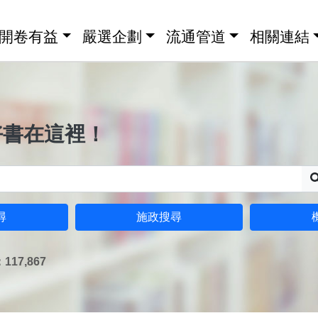
開卷有益
嚴選企劃
流通管道
相關連結
好書在這裡！
尋
施政搜尋
17,867