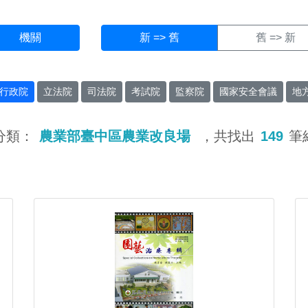
機關
新 => 舊
舊 => 新
行政院
立法院
司法院
考試院
監察院
國家安全會議
地
分類：
農業部臺中區農業改良場
，共找出
149
筆