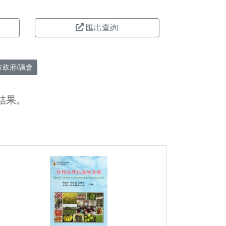
匯出查詢
方政府/議會
結果。