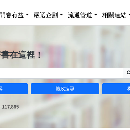
開卷有益
嚴選企劃
流通管道
相關連結
好書在這裡！
尋
施政搜尋
17,865