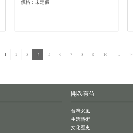
價格：未定價
1
2
3
4
5
6
7
8
9
10
…
下
開卷有益
台灣采風
生活藝術
文化歷史