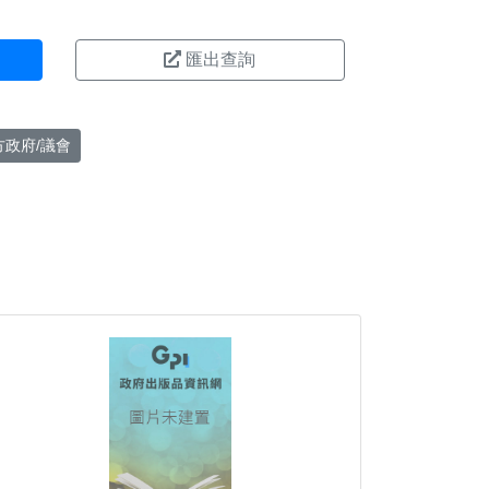
匯出查詢
方政府/議會
。