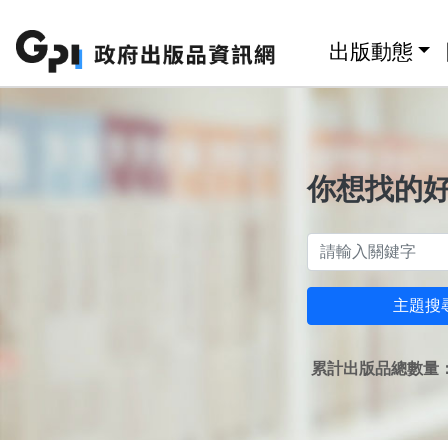
跳至主要內容區塊
:::
出版動態
你想找的
主題搜
累計出版品總數量：1