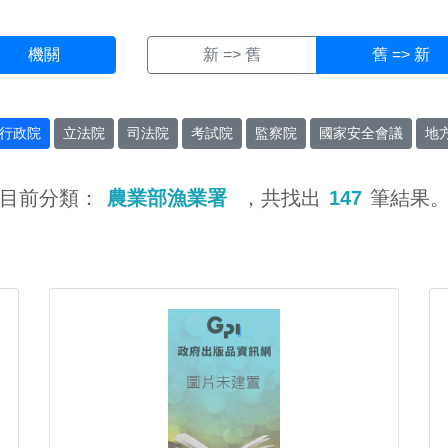
機關
新 => 舊
舊 => 新
行政院
立法院
司法院
考試院
監察院
國家安全會議
地
目前分類：
農業部漁業署
，共找出
147
筆結果