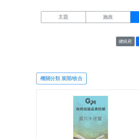
機關搜尋結果頁面
:::
主題
施政
總統府
機關分類 展開/收合