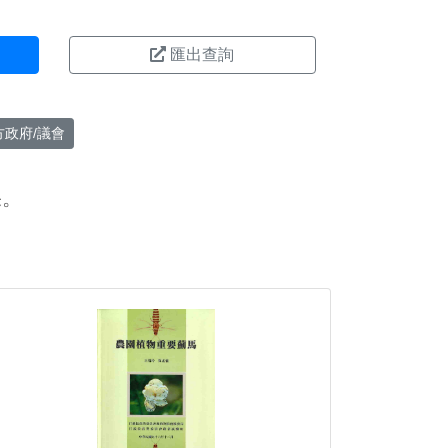
匯出查詢
方政府/議會
果。