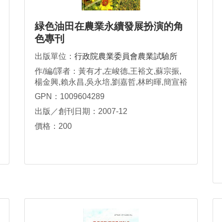
緑色油田在農業永續發展扮演的角
色專刊
出版單位：
行政院農業委員會農業試驗所
作/編/譯者：黃有才,左峻德,王裕文,蘇宗振,
楊金興,賴永昌,吳永培,劉嘉哲,林昀暉,簡宣裕
GPN：1009604289
出版／創刊日期：2007-12
價格：200