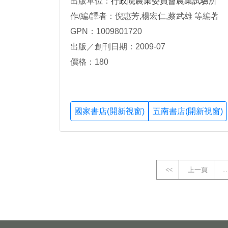
出版單位：
行政院農業委員會農業試驗所
作/編/譯者：倪惠芳,楊宏仁,蔡武雄 等編著
GPN：1009801720
出版／創刊日期：2009-07
價格：180
國家書店(開新視窗)
五南書店(開新視窗)
<<
上一頁