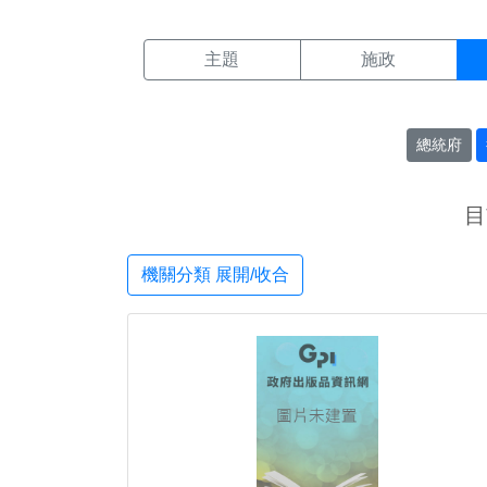
機關搜尋結果頁面
:::
主題
施政
總統府
目
機關分類 展開/收合