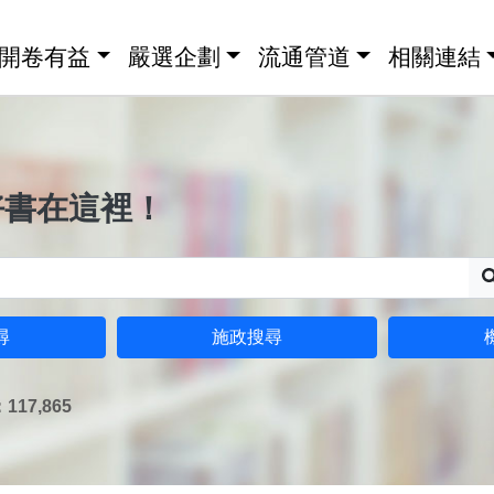
開卷有益
嚴選企劃
流通管道
相關連結
好書在這裡！
尋
施政搜尋
17,865