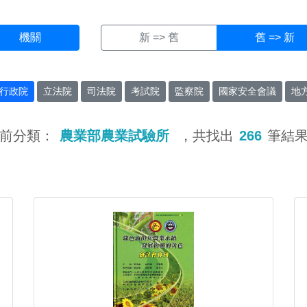
機關
新 => 舊
舊 => 新
行政院
立法院
司法院
考試院
監察院
國家安全會議
地
前分類：
農業部農業試驗所
，共找出
266
筆結