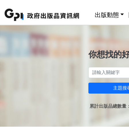
跳至主要內容區塊
:::
出版動態
你想找的
主題搜
累計出版品總數量：1