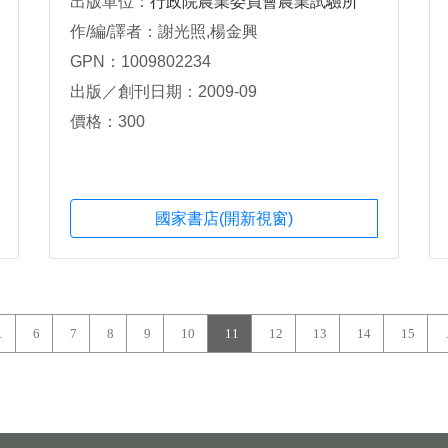
出版單位：
行政院農業委員會農業試驗所
作/編/譯者：謝光照,楊金興
GPN：1009802234
出版／創刊日期：2009-09
價格：300
國家書店(開新視窗)
…
6
7
8
9
10
11
12
13
14
15