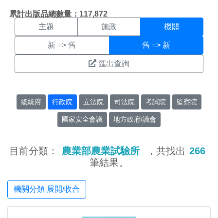
機關搜尋結果頁面
:::
累計出版品總數量：117,872
主題
施政
機關
新 => 舊
舊 => 新
匯出查詢
總統府
行政院
立法院
司法院
考試院
監察院
國家安全會議
地方政府/議會
目前分類：
農業部農業試驗所
，共找出
266
筆結果。
機關分類 展開/收合