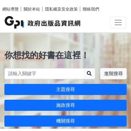
跳至主要內容區塊
網站導覽
│
關於本站
│
隱私權及安全政策
│
聯絡我們
你想找的好書在這裡！
搜尋
進階搜尋
主題搜尋
施政搜尋
機關搜尋