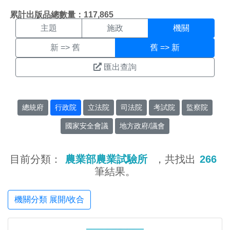
機關搜尋結果頁面
:::
累計出版品總數量：117,865
主題
施政
機關
新 => 舊
舊 => 新
匯出查詢
總統府
行政院
立法院
司法院
考試院
監察院
國家安全會議
地方政府/議會
目前分類：
農業部農業試驗所
，共找出
266
筆結果。
機關分類 展開/收合