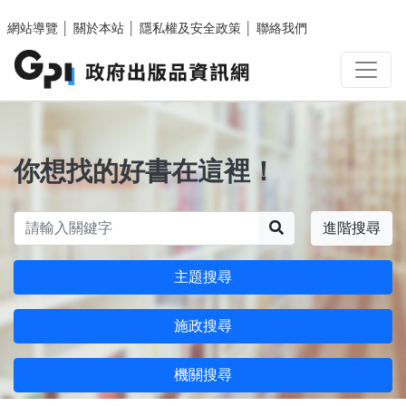
跳至主要內容區塊
網站導覽
│
關於本站
│
隱私權及安全政策
│
聯絡我們
你想找的好書在這裡！
搜尋
進階搜尋
主題搜尋
施政搜尋
機關搜尋