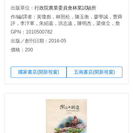
出版單位：
行政院農業委員會林業試驗所
作/編/譯者：黃瓊彪，林照松，陳玉衡，廖學誠，曹舜
評，李汴軍，朱紹嘉，洪志遠，陳明杰，梁偉立，詹
孟浚，曾俊偉，林介龍，曹崇銘，盧惠生，林壯沛，
GPN：1010500782
陸象豫，江耀宇，劉瓊霦，王秋嫻，林昭遠，許中
出版／創刊日期：2016-05
立，蔡瀚陞，郭子銘，邱柏瀚，林長慶，何宗諺
價格：200
國家書店(開新視窗)
五南書店(開新視窗)