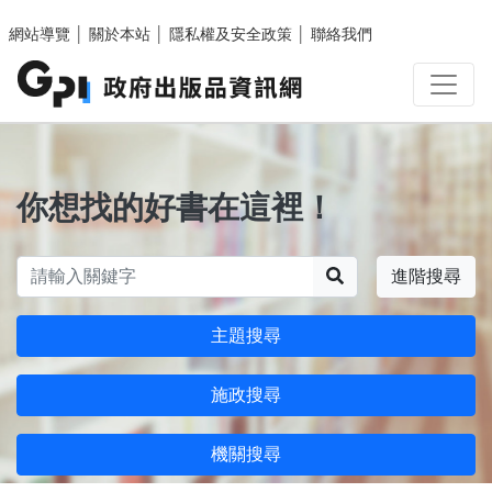
跳至主要內容區塊
網站導覽
│
關於本站
│
隱私權及安全政策
│
聯絡我們
你想找的好書在這裡！
搜尋
進階搜尋
主題搜尋
施政搜尋
機關搜尋