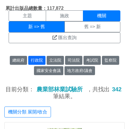
機關搜尋結果頁面
:::
累計出版品總數量：117,872
主題
施政
機關
新 => 舊
舊 => 新
匯出查詢
總統府
行政院
立法院
司法院
考試院
監察院
國家安全會議
地方政府/議會
目前分類：
農業部林業試驗所
，共找出
342
筆結果。
機關分類 展開/收合