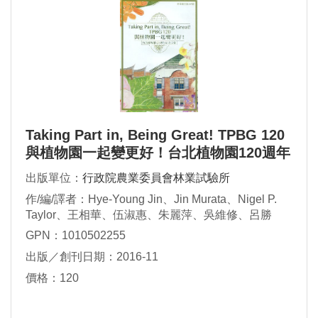
Taking Part in, Being Great! TPBG 120
與植物園一起變更好！台北植物園120週年
紀念文集
出版單位：
行政院農業委員會林業試驗所
作/編/譯者：Hye-Young Jin、Jin Murata、Nigel P.
Taylor、王相華、伍淑惠、朱麗萍、吳維修、呂勝
由、李沛軒、李瑞宗、林奐宇、林照松、邱文良、洪
GPN：1010502255
聖峰、范素瑋、郭瓊瑩、陳建文、陳建帆、黃曜謀、
出版／創刊日期：2016-11
楊正釧、葉定宏、董景生、鄧書麟、黎明儀
價格：120