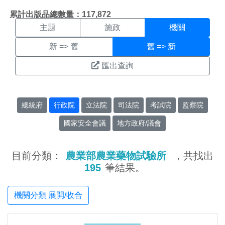
機關搜尋結果頁面
:::
累計出版品總數量：117,872
主題
施政
機關
新 => 舊
舊 => 新
匯出查詢
總統府
行政院
立法院
司法院
考試院
監察院
國家安全會議
地方政府/議會
目前分類：
農業部農業藥物試驗所
，共找出
195
筆結果。
機關分類 展開/收合