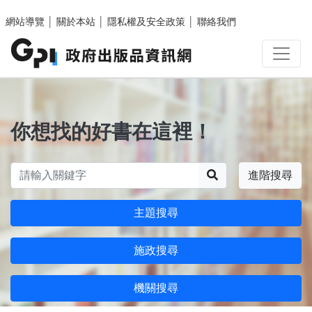
跳至主要內容區塊
網站導覽
│
關於本站
│
隱私權及安全政策
│
聯絡我們
你想找的好書在這裡！
搜尋
進階搜尋
主題搜尋
施政搜尋
機關搜尋