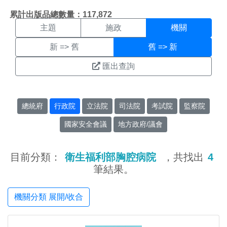
機關搜尋結果頁面
:::
累計出版品總數量：117,872
主題
施政
機關
新 => 舊
舊 => 新
匯出查詢
總統府
行政院
立法院
司法院
考試院
監察院
國家安全會議
地方政府/議會
目前分類：
衛生福利部胸腔病院
，共找出
4
筆結果。
機關分類 展開/收合