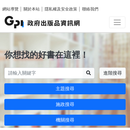
跳至主要內容區塊
網站導覽
│
關於本站
│
隱私權及安全政策
│
聯絡我們
你想找的好書在這裡！
搜尋
進階搜尋
主題搜尋
施政搜尋
機關搜尋