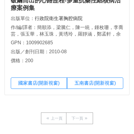
破繭而出的心路歷程-多重抗藥性結核病治
療案例集
出版單位：
行政院衛生署胸腔病院
作/編/譯者：簡順添，梁騰仁，陳一統，鍾枚珊，李喬
芸，張玉華，林玉珠，黃琇玲，羅靜涵，鄭孟軒，余
秉真，賴淑燕，黃慧華，陳珊羽，蔡瓊滿
GPN：1009902685
出版／創刊日期：2010-08
價格：200
國家書店(開新視窗)
五南書店(開新視窗)
上一頁
下一頁