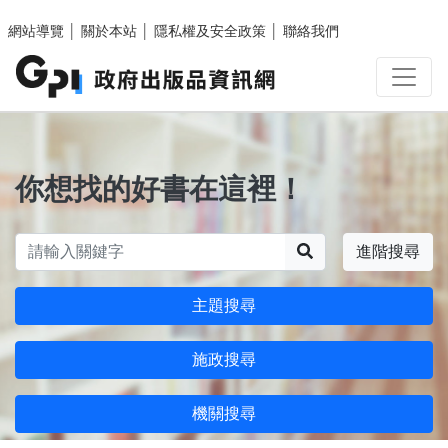
跳至主要內容區塊
網站導覽
│
關於本站
│
隱私權及安全政策
│
聯絡我們
你想找的好書在這裡！
搜尋
進階搜尋
主題搜尋
施政搜尋
機關搜尋