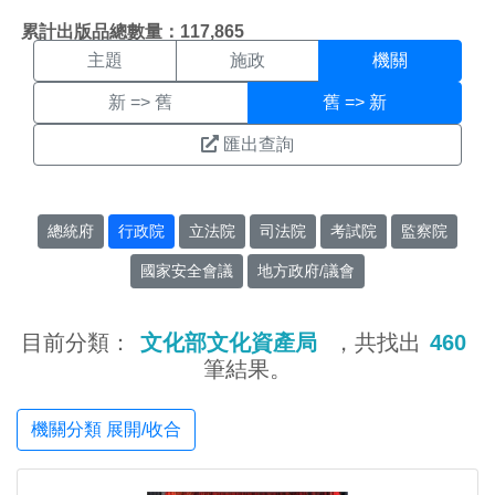
機關搜尋結果頁面
:::
累計出版品總數量：117,865
主題
施政
機關
新 => 舊
舊 => 新
匯出查詢
總統府
行政院
立法院
司法院
考試院
監察院
國家安全會議
地方政府/議會
目前分類：
文化部文化資產局
，共找出
460
筆結果。
機關分類 展開/收合