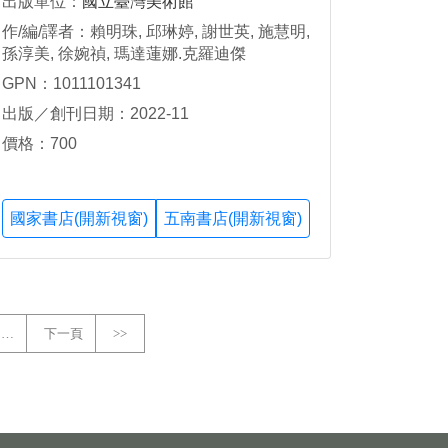
出版單位：
國立臺灣美術館
作/編/譯者：賴明珠, 邱琳婷, 謝世英, 施慧明,
孫淳美, 徐婉禎, 瑪達蓮娜.克羅迪傑
(Magdalena Kolodziej), 盧茱妮雅(Roh
GPN：1011101341
Junia), 兒島薰, 金正善, 鈴木惠可
出版／創刊日期：2022-11
價格：700
國家書店(開新視窗)
五南書店(開新視窗)
…
下一頁
>>