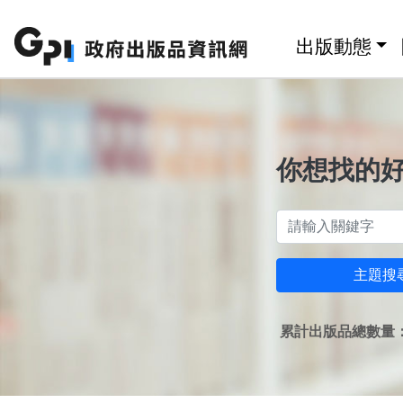
跳至主要內容區塊
:::
出版動態
你想找的
主題搜
累計出版品總數量：1