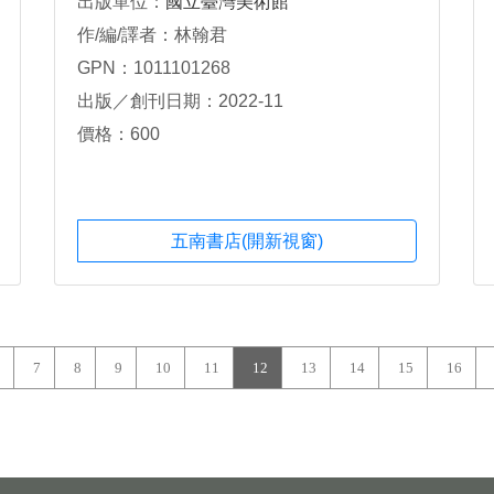
出版單位：
國立臺灣美術館
作/編/譯者：林翰君
GPN：1011101268
出版／創刊日期：2022-11
價格：600
五南書店(開新視窗)
7
8
9
10
11
12
13
14
15
16