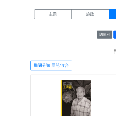
機關搜尋結果頁面
:::
主題
施政
總統府
機關分類 展開/收合