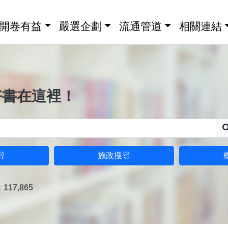
開卷有益
嚴選企劃
流通管道
相關連結
好書在這裡！
尋
施政搜尋
17,865