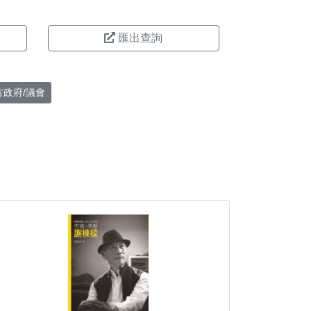
匯出查詢
方政府/議會
。