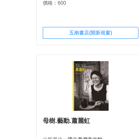
價格：600
五南書店(開新視窗)
母樹.藝動.蕭麗虹