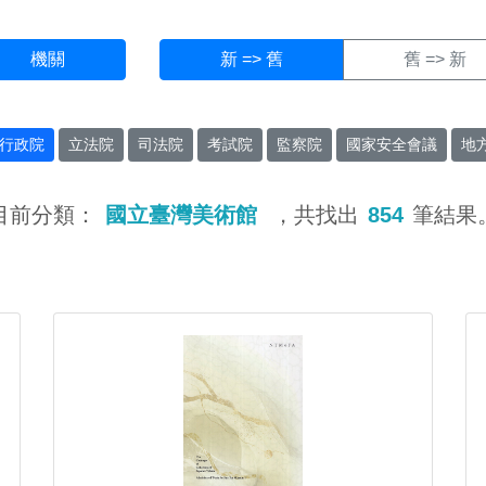
機關
新 => 舊
舊 => 新
行政院
立法院
司法院
考試院
監察院
國家安全會議
地
目前分類：
國立臺灣美術館
，共找出
854
筆結果