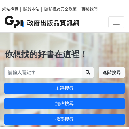
跳至主要內容區塊
網站導覽
│
關於本站
│
隱私權及安全政策
│
聯絡我們
你想找的好書在這裡！
搜尋
進階搜尋
主題搜尋
施政搜尋
機關搜尋