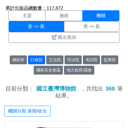
機關搜尋結果頁面
:::
累計出版品總數量：117,872
主題
施政
機關
新 => 舊
舊 => 新
匯出查詢
總統府
行政院
立法院
司法院
考試院
監察院
國家安全會議
地方政府/議會
目前分類：
國立臺灣博物館
，共找出
368
筆
結果。
機關分類 展開/收合