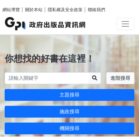
跳至主要內容區塊
網站導覽
│
關於本站
│
隱私權及安全政策
│
聯絡我們
你想找的好書在這裡！
搜尋
進階搜尋
主題搜尋
施政搜尋
機關搜尋