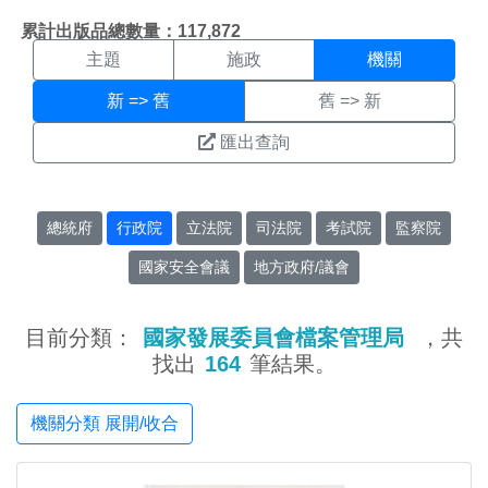
機關搜尋結果頁面
:::
累計出版品總數量：117,872
主題
施政
機關
新 => 舊
舊 => 新
匯出查詢
總統府
行政院
立法院
司法院
考試院
監察院
國家安全會議
地方政府/議會
目前分類：
國家發展委員會檔案管理局
，共
找出
164
筆結果。
機關分類 展開/收合