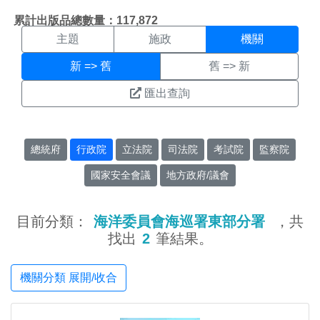
機關搜尋結果頁面
:::
累計出版品總數量：117,872
主題
施政
機關
新 => 舊
舊 => 新
匯出查詢
總統府
行政院
立法院
司法院
考試院
監察院
國家安全會議
地方政府/議會
目前分類：
海洋委員會海巡署東部分署
，共
找出
2
筆結果。
機關分類 展開/收合