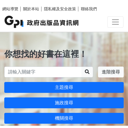
跳至主要內容區塊
網站導覽
│
關於本站
│
隱私權及安全政策
│
聯絡我們
你想找的好書在這裡！
搜尋
進階搜尋
主題搜尋
施政搜尋
機關搜尋