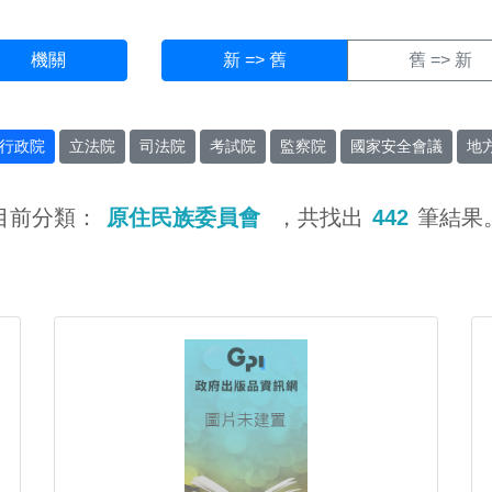
機關
新 => 舊
舊 => 新
行政院
立法院
司法院
考試院
監察院
國家安全會議
地
目前分類：
原住民族委員會
，共找出
442
筆結果