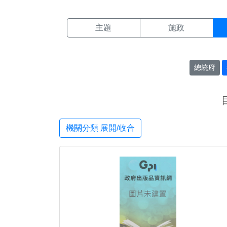
機關搜尋結果頁面
:::
主題
施政
總統府
機關分類 展開/收合