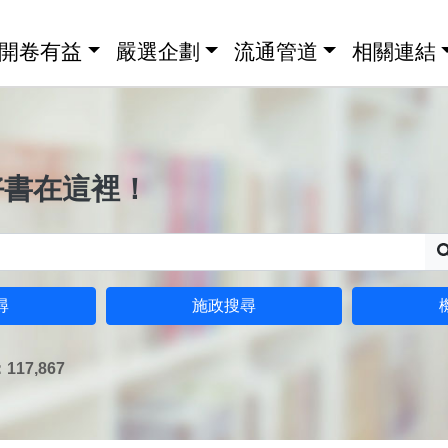
開卷有益
嚴選企劃
流通管道
相關連結
好書在這裡！
尋
施政搜尋
17,867