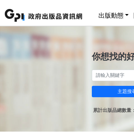
跳至主要內容區塊
:::
出版動態
你想找的
主題搜
累計出版品總數量：1