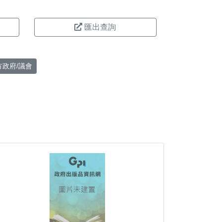
匯出查詢
方政府/議會
。