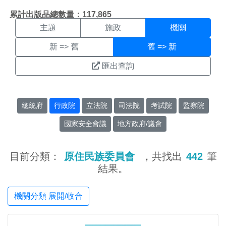
機關搜尋結果頁面
:::
累計出版品總數量：117,865
主題
施政
機關
新 => 舊
舊 => 新
匯出查詢
總統府
行政院
立法院
司法院
考試院
監察院
國家安全會議
地方政府/議會
目前分類：
原住民族委員會
，共找出
442
筆
結果。
機關分類 展開/收合