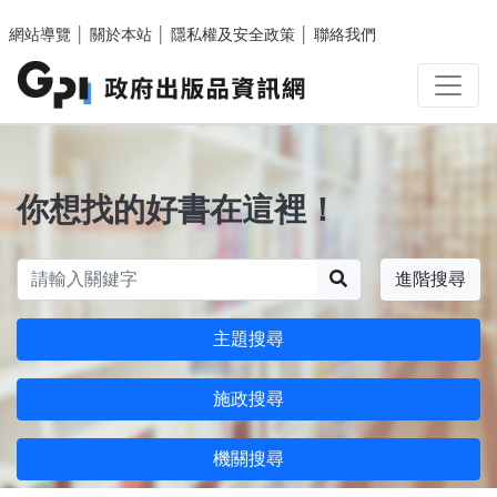
跳至主要內容區塊
網站導覽
│
關於本站
│
隱私權及安全政策
│
聯絡我們
你想找的好書在這裡！
搜尋
進階搜尋
主題搜尋
施政搜尋
機關搜尋